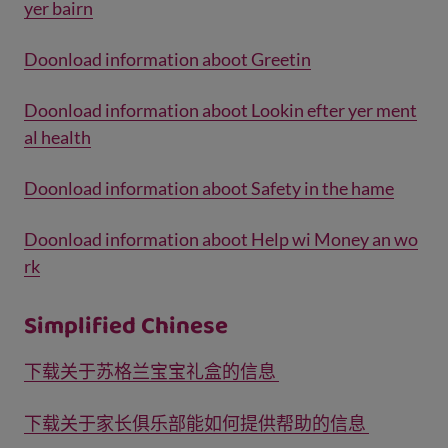
yer bairn
Doonload information aboot Greetin
Doonload information aboot Lookin efter yer ment
al health
Doonload information aboot Safety in the hame
Doonload information aboot Help wi Money an wo
rk
Simplified Chinese
下载关于苏格兰宝宝礼盒的信息
下载关于家长俱乐部能如何提供帮助的信息