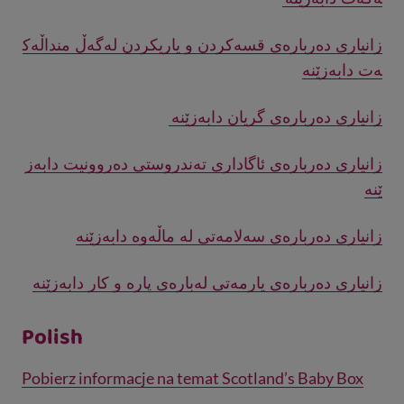
زانیاری دەربارەی قسەکردن و یاریکردن لەگەڵ منداڵەک
ەت دابەزێنە
زانیاری دەربارەی گریان دابەزێنە
زانیاری دەربارەی ئاگاداری تەندروستی دەروونیت دابەز
ێنە
زانیاری دەربارەی سەلامەتی لە ماڵەوە دابەزێنە
زانیاری دەربارەی یارمەتی لەبارەی پارە و کار دابەزێنە
Polish
Pobierz informacje na temat Scotland’s Baby Box