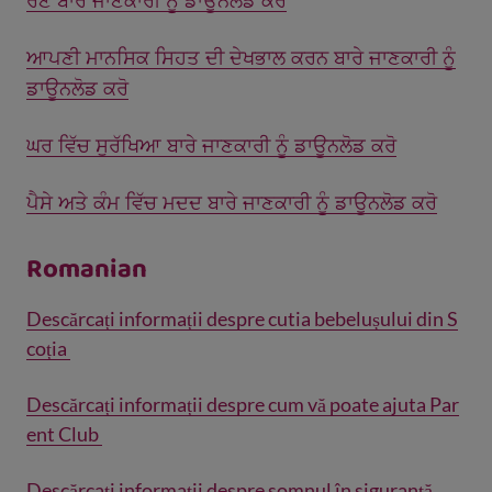
ਰੋਣ ਬਾਰੇ ਜਾਣਕਾਰੀ ਨੂੰ ਡਾਊਨਲੋਡ ਕਰੋ
ਆਪਣੀ ਮਾਨਸਿਕ ਸਿਹਤ ਦੀ ਦੇਖਭਾਲ ਕਰਨ ਬਾਰੇ ਜਾਣਕਾਰੀ ਨੂੰ
ਡਾਊਨਲੋਡ ਕਰੋ
ਘਰ ਵਿੱਚ ਸੁਰੱਖਿਆ ਬਾਰੇ ਜਾਣਕਾਰੀ ਨੂੰ ਡਾਊਨਲੋਡ ਕਰੋ
ਪੈਸੇ ਅਤੇ ਕੰਮ ਵਿੱਚ ਮਦਦ ਬਾਰੇ ਜਾਣਕਾਰੀ ਨੂੰ ਡਾਊਨਲੋਡ ਕਰੋ
Romanian
Descărcați informații despre cutia bebelușului din S
coția
Descărcați informații despre cum vă poate ajuta Par
ent Club
Descărcați informații despre somnul în siguranță