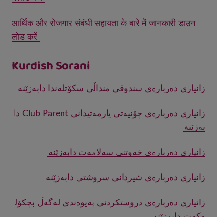
आर्थिक और रोजगार संबंधी सहायता के बारे में जानकारी डाउन
लोड करें
Kurdish Sorani
زانیاری دەربارەی سندوقی منداڵی سکۆتلەندا دابەزێنە
Club
Parent
زانیاری دەربارەی چۆنیەتی یارمەتیدانی
‏
دا
بەزێنە
زانیاری دەربارەی خەوتنی سەلامەت دابەزێنە
زانیاری دەربارەی شیردانی سروشتی دابەزێنە
زانیاری دەربارەی دروستکردنی پەیوەندی لەگەڵ بچکۆل
ەکەت دابەزێنە