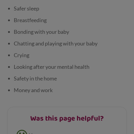
Safer sleep
Breastfeeding
Bonding with your baby
Chatting and playing with your baby
Crying
Looking after your mental health
Safety in the home
Money and work
Was this page helpful?
Feedback buttons