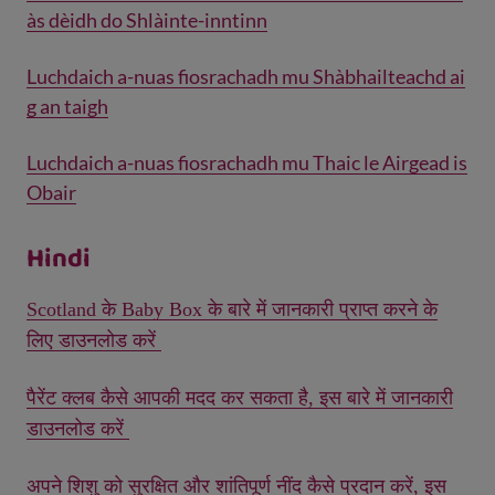
às dèidh do Shlàinte-inntinn
Luchdaich a-nuas fiosrachadh mu Shàbhailteachd ai
g an taigh
Luchdaich a-nuas fiosrachadh mu Thaic le Airgead is
Obair
Hindi
Scotland के Baby Box के बारे में जानकारी प्राप्त करने के
लिए डाउनलोड करें
पैरेंट क्लब कैसे आपकी मदद कर सकता है, इस बारे में जानकारी
डाउनलोड करें
अपने शिशु को सुरक्षित और शांतिपूर्ण नींद कैसे प्रदान करें, इस