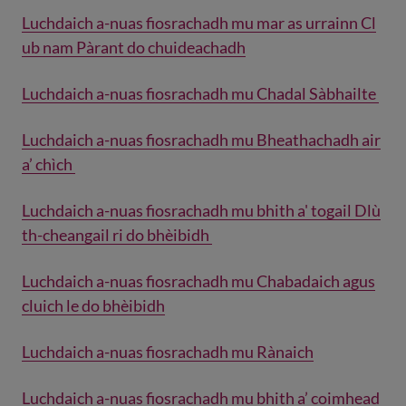
Luchdaich a-nuas fiosrachadh mu mar as urrainn Cl
ub nam Pàrant do chuideachadh
Luchdaich a-nuas fiosrachadh mu Chadal Sàbhailte
Luchdaich a-nuas fiosrachadh mu Bheathachadh air
a’ chìch
Luchdaich a-nuas fiosrachadh mu bhith a' togail Dlù
th-cheangail ri do bhèibidh
Luchdaich a-nuas fiosrachadh mu Chabadaich agus
cluich le do bhèibidh
Luchdaich a-nuas fiosrachadh mu Rànaich
Luchdaich a-nuas fiosrachadh mu bhith a’ coimhead